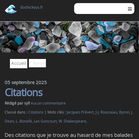
doohickeys.fr
Accueil
Byron
05 septembre 2025
Citations
Rédigé par syll
Aucun commentaire
Classé dans :
Citations
Mots clés :
Jacques Prévert
,
J-J. Rousseau
,
Byron
,
J.
Dean
,
L. Bonafé
,
Les Goncourt
,
W. Shakespeare
,
Des citations que je trouve au hasard de mes balades