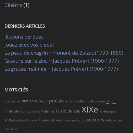
Cinéma
(1)
DERNIERS ARTICLES
Illusions perdues
Jouez avec vos pieds !
La peau de chagrin − Honoré de Balzac (1799-1850)
Gravure sur le zinc − Jacques Prévert (1900-1977)
La grasse matinée − Jacques Prévert (1900-1977)
MOTS CLÉS
poésie
citation
Graphisme
P. Éluard
A. de Noailles
J-J. Rousseau
Byron
XIXe
H. de Balzac
H. Melville
corruption
S. Mallarmé
Rhétorique
C. Baudelaire
M. Desbordes-Valmore
P. Valéry
B. Friot
livres audio
Réflexologie
Nouvelle