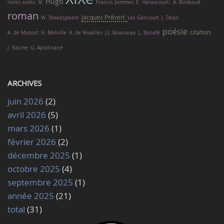
V. Hugo
livres audio
Francis Jammes
É. Haraucourt;
A. Rimbaud
roman
Jacques Prévert
W. Shakespeare
Les Goncourt
J. Dean
poésie
citation
A. de Musset
H. Melville
A. de Noailles
J-J. Rousseau
L. Bonafé
J. Racine
G. Apollinaire
ARCHIVES
juin 2026
(2)
avril 2026
(5)
mars 2026
(1)
février 2026
(2)
décembre 2025
(1)
octobre 2025
(4)
septembre 2025
(1)
année 2025
(21)
total
(31)