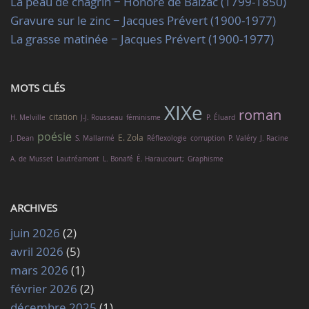
La peau de chagrin − Honoré de Balzac (1799-1850)
Gravure sur le zinc − Jacques Prévert (1900-1977)
La grasse matinée − Jacques Prévert (1900-1977)
MOTS CLÉS
XIXe
roman
citation
H. Melville
J-J. Rousseau
féminisme
P. Éluard
poésie
E. Zola
J. Dean
S. Mallarmé
Réflexologie
corruption
P. Valéry
J. Racine
A. de Musset
Lautréamont
L. Bonafé
É. Haraucourt;
Graphisme
ARCHIVES
juin 2026
(2)
avril 2026
(5)
mars 2026
(1)
février 2026
(2)
décembre 2025
(1)