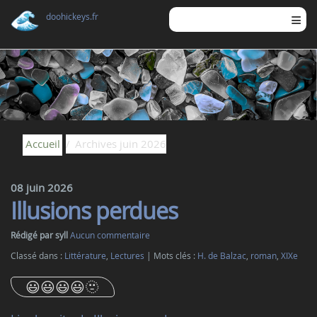
doohickeys.fr
Accueil
Archives juin 2026
08 juin 2026
Illusions perdues
Rédigé par syll
Aucun commentaire
Classé dans :
Littérature
,
Lectures
Mots clés :
H. de Balzac
,
roman
,
XIXe
😃😃😃😃🫥